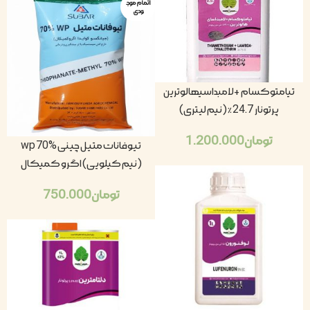
اتمام موج
ودی
تیامتوکسام +لامبداسیهالوترین
پرتونار 24.7٪ (نیم لیتری)
تومان
1.200.000
تیوفانات متیل چینی wp 70%
(نیم کیلویی) اگرو کمیکال
تومان
750.000