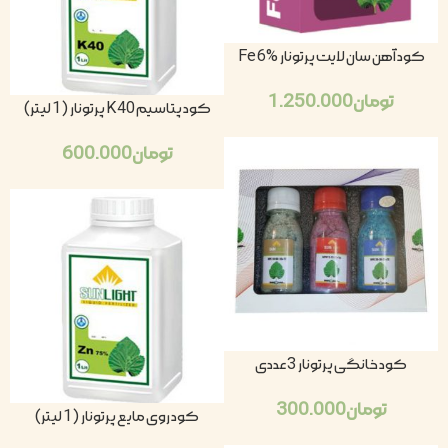
کود آهن سان لایت پرتونار Fe 6%
تومان
1.250.000
کود پتاسیم K40 پرتونار (1 لیتر)
تومان
600.000
کود خانگی پرتونار 3 عددی
تومان
300.000
کود روی مایع پرتونار (1 لیتر)