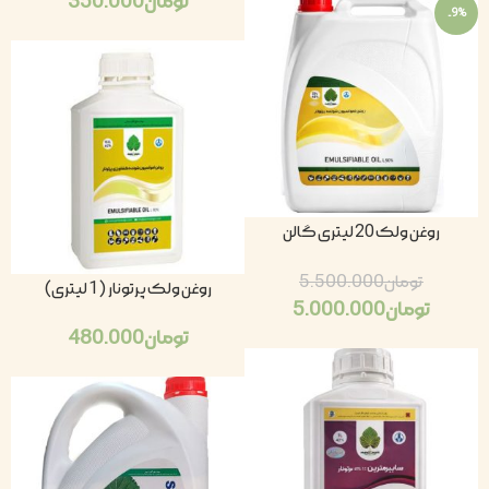
تومان
350.000
-9%
روغن ولک 20 لیتری گالن
تومان
5.500.000
روغن ولک پرتونار (1 لیتری)
تومان
5.000.000
تومان
480.000