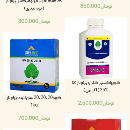
کاهنده phآب پرتوفیکس پرتونار
تومان
350.000
(نیم لیتری)
تومان
300.000
کوپراکسی کلراید پرتونار sc
35% (1لیتری)
کود 20-20-20 سان لایت پرتونار
تومان
2.500.000
1kg
تومان
700.000