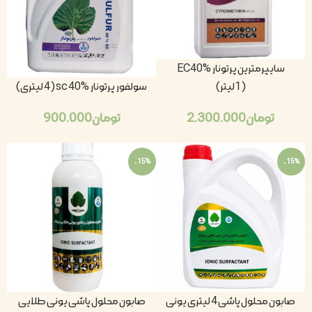
سایپرمترین پرتونار EC40%
(1لیتر)
سولفور پرتونار sc 40% (4 لیتری)
تومان
2.300.000
تومان
900.000
-15%
-15%
صابون محلول پاشی 4 لیتری یونی
صابون محلول پاشی یونی طلایی