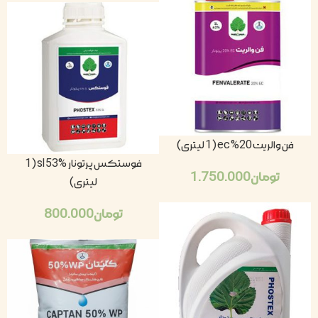
فن والریت 20% ec (1 لیتری)
فوستکس پرتونار sl 53% (1
تومان
1.750.000
لیتری)
تومان
800.000