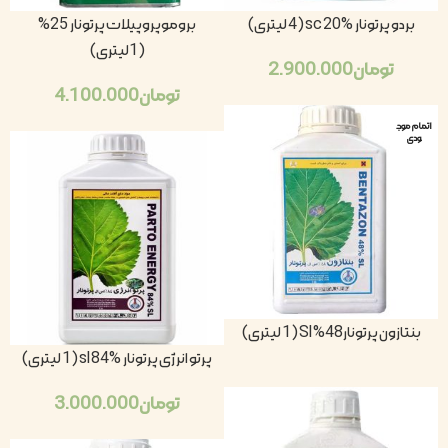
بردو پرتونار sc 20% (4 لیتری)
بروموپروپیلات پرتونار 25%
(1لیتری)
تومان
2.900.000
تومان
4.100.000
اتمام موج
ودی
بنتازون پرتونار48% Sl (1 لیتری)
پرتو انرژی پرتونار sl 84% (1 لیتری)
تومان
3.000.000