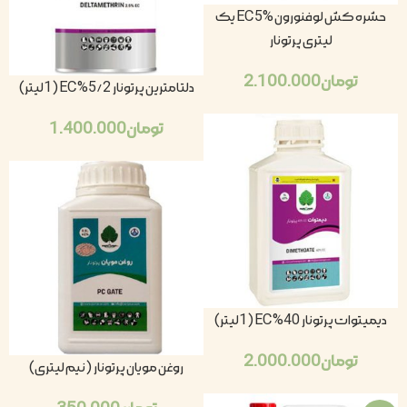
حشره کش لوفنورون EC 5% یک
لیتری پرتونار
تومان
2.100.000
دلتامترین پرتونار 5/2% EC (1لیتر)
تومان
1.400.000
دیمیتوات پرتونار 40% EC (1لیتر)
تومان
2.000.000
روغن مویان پرتونار (نیم لیتری)