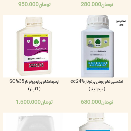
تومان
280.000
تومان
950.000
اتمام موج
ودی
اکسی فلوروفن پرتونار ec 24%
ایمیداکلوپراید پرتونار 35% SC
(نیم لیتر)
(1لیتر)
تومان
630.000
تومان
1.500.000