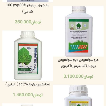
مانکوزب پرتونار wp 80% (100
گرمی)
تومان
350.000
مزوسولفورون +یدوسولفورون
پرتونار (آتلانتیس)1 لیتری
تومان
3.100.000
نماتکس پرتونار sc 2% (1لیتری)
تومان
1.450.000