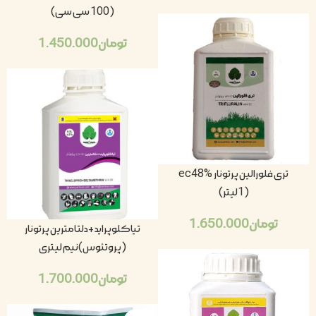
(100 سی سی)
تومان
1.450.000
تری فلورالین پرتونار ec48%
(1لیتر)
تومان
1.650.000
تیاکلوپراید+دلتامترین پرتونار
(پروتئوس)نیم لیتری
تومان
1.700.000