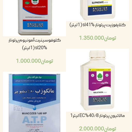
گلایفوزیت پرتونار sl41% (1لیتر)
تومان
1.350.000
گلوفوسینیت آمونیوم پرتونار
sl20% (1لیتر)
تومان
1.000.000
مالاتیون پرتونار 40/8% EC لیتر1
تومان
2.000.000