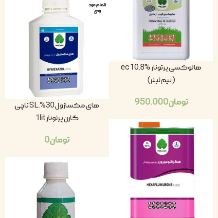
اتمام موج
ودی
هالوکسی پرتونار ec 10.8%
(نیم لیتر)
تومان
950.000
های مکسازول 30%.SL تاچی
گارن پرتونار 1lit
تومان
0