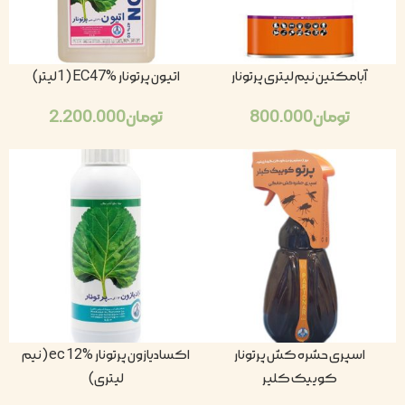
آبامکتین نیم لیتری پرتونار
اتیون پرتونار EC47% (1لیتر)
تومان
800.000
تومان
2.200.000
اسپری حشره کش پرتونار
اکسادیازون پرتونار ec 12% (نیم
کوییک کلیر
لیتری)