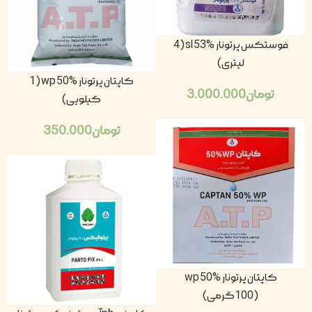
فوستکس پرتونار sl 53% (4
لیتری)
کاپتان پرتونار wp 50% (1
تومان
3.000.000
کیلویی)
تومان
350.000
کاپتان پرتونار wp 50%
(100گرمی)