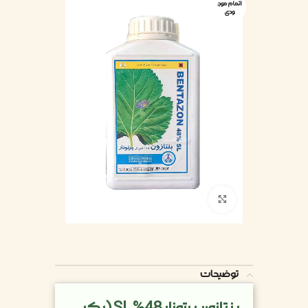
اتمام موج
ودی
بزرگنمایی تصویر
توضیحات
بنتازون پرتونار 48% SL (یک