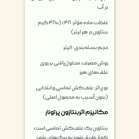
در آب
غلظت ماده مؤثر: ۴۸٪ (۴۸۰ گرم
بنتازون در هر لیتر)
حجم بسته‌بندی: ۱ لیتر
روش مصرف: محلول‌پاشی بر روی
علف‌های هرز
نوع اثر: علف‌کش تماسی و انتخابی
(بدون آسیب به محصول اصلی)
مکانیزم اثربنتازون پرتونار
بنتازون یک علف‌کش تماسی است
که از طریق نفوذ به برگ‌های علف