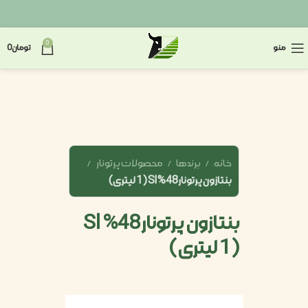
0
منو
تومان
0
خانه
برندها
محصولات پرتونار
بنتازون پرتونار48% Sl (1 لیتری)
بنتازون پرتونار48% Sl
(1 لیتری)