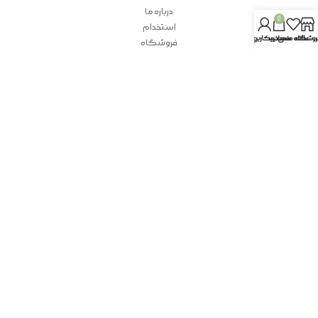
درباره ما
0
استخدام
روشگاه
علاقه مندی
سبد خرید
حساب کاربری من
فروشگاه
تماس باما
info@hpmfco.com
شماره تماس: 05133655855
آدرس دفتر مرکزی: مشهد، بلوار مصلی، خیابان شهدای فاطمیون، پلاک 5، طبقه
همکف
طراحی و تولید :
آسا راد