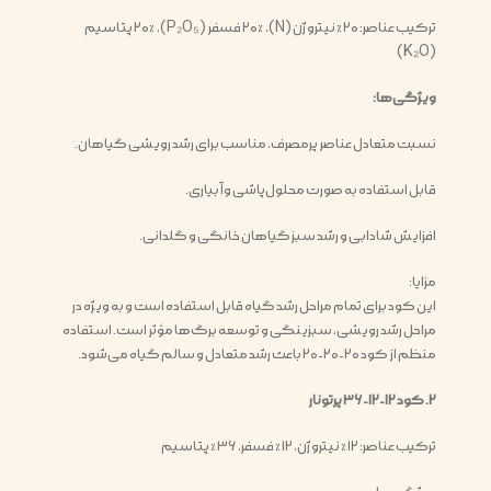
ترکیب عناصر: ۲۰٪ نیتروژن (N)، ۲۰٪ فسفر (P₂O₅)، ۲۰٪ پتاسیم
(K₂O)
ویژگی‌ها:
نسبت متعادل عناصر پرمصرف، مناسب برای رشد رویشی گیاهان.
قابل استفاده به صورت محلول‌پاشی و آبیاری.
افزایش شادابی و رشد سبز گیاهان خانگی و گلدانی.
مزایا:
این کود برای تمام مراحل رشد گیاه قابل استفاده است و به ویژه در
مراحل رشد رویشی، سبزینگی و توسعه برگ‌ها مؤثر است. استفاده
منظم از کود ۲۰-۲۰-۲۰ باعث رشد متعادل و سالم گیاه می‌شود.
۲. کود ۱۲-۱۲-۳۶ پرتونار
ترکیب عناصر: ۱۲٪ نیتروژن، ۱۲٪ فسفر، ۳۶٪ پتاسیم