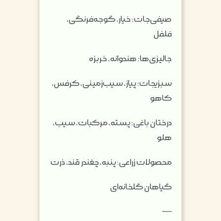
صیفی‌جات: خیار، گوجه‌فرنگی،
فلفل
جالیزی‌ها: هندوانه، خربزه
سبزیجات: پیاز، سیب‌زمینی، کرفس،
کاهو
درختان باغی: پسته، مرکبات، سیب،
هلو
محصولات زراعی: پنبه، چغندر قند، ذرت
گیاهان گلخانه‌ای
—