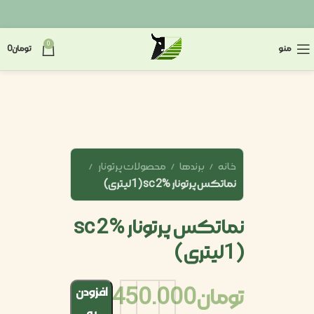
0
منو
تومان
0
خانه
برندها
محصولات پرتونار
نماتکس پرتونار sc 2% (1لیتری)
نماتکس پرتونار sc 2%
(1لیتری)
تومان
1.450.000
افزودن
به