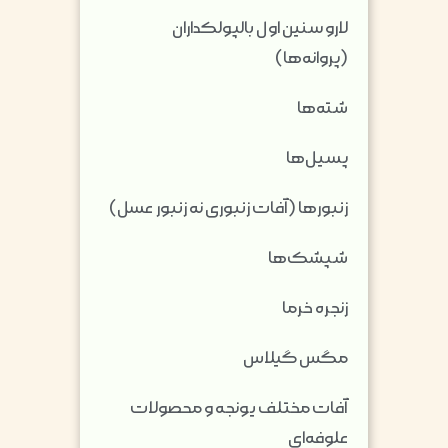
لارو سنین اول بالپولکداران
(پروانه‌ها)
شته‌ها
پسیل‌ها
زنبورها (آفات زنبوری نه زنبور عسل)
شپشک‌ها
زنجره خرما
مگس گیلاس
آفات مختلف یونجه و محصولات
علوفه‌ای