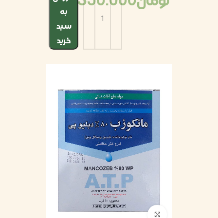
تومان
350.000
به
سبد
خرید
بزرگنمایی تصویر