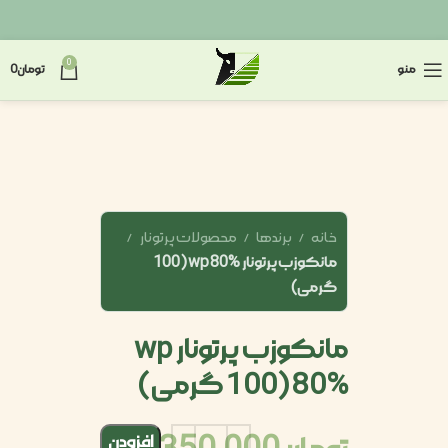
0
منو
تومان
0
خانه
برندها
محصولات پرتونار
مانکوزب پرتونار wp 80% (100
گرمی)
مانکوزب پرتونار wp
80% (100 گرمی)
افزودن