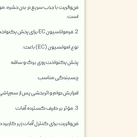
فن‌والریت با جذب سریع در بدن حشره،
است.
2. فرمولاسیون EC برای پخش یکنواخت
نوع امولسیون (EC) باعث:
پخش یکنواخت روی برگ و ساقه
چسبندگی مناسب
افزایش دوام و اثربخشی پس از سم‌پاشی
3. مؤثر بر طیف گسترده آفات
فن‌والریت برای کنترل آفات زیر کاربرد دار