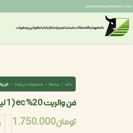
شرکت گیاه و دام مزرعه نمونه خراسان
خانه
فروشگاه
مقالات
استخدام
درباره ما
ارتباط با ما
قوانین ومقررات
خانه
برندها
محصولات پرتونار
فن والریت 20%
فن والریت 20% ec (1 لیتری)
تومان
1.750.000