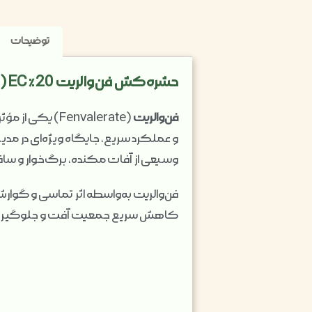
توضیحات
حشره‌کش فن‌والریت 20٪ EC (یک لیتری)
فن‌والریت
(Fenvalerate) یکی از مؤثرترین و شناخته‌شده‌ترین
وسیعی از آفات مکنده، برگ‌خوار و ساقه
فن‌والریت به‌واسطه اثر تماسی و گوارشی
کاهش سریع جمعیت آفت و جلوگیری ا