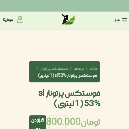
0
منو
تومان
0
خانه
برندها
محصولات پرتونار
فوستکس پرتونار sl 53% (1 لیتری)
فوستکس پرتونار sl
53% (1 لیتری)
تومان
800.000
افزودن
به