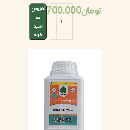
تومان
700.000
افزودن
به
سبد
خرید