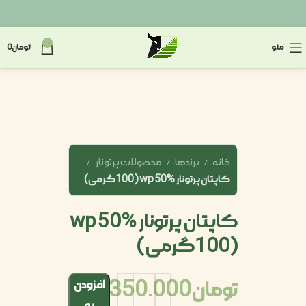
0
منو
تومان
0
خانه
برندها
محصولات پرتونار
کاپتان پرتونار wp 50% (100گرمی)
کاپتان پرتونار wp 50%
(100گرمی)
تومان
350.000
افزودن
به