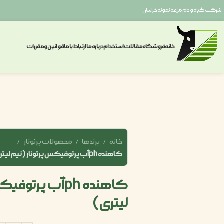
شرکت گیاه و دام مزرعه نمونه خراسان
خانه
فروشگاه
مقالات
استخدام
درباره ما
ارتباط با ما
قوانین ومقررات
خانه
برندها
محصولات پرتونار
کاهنده phآب پرتوفیکس پرتونار (نیم لیتری)
کاهنده phآب پرت
لیتری)