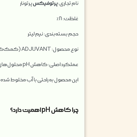
نام تجاری:
پرتوفیکس
پرتونار
غلظت: ۸٪
حجم بسته‌بندی: نیم لیتر
نوع محصول: ADJUVANT (کمک‌کننده کشاورزی)
عملکرد اصلی: کاهش pH محلول‌های آفت‌کش و کودهای محلول در آب
این محصول به راحتی با آب مخلوط شده و قادر است pH محلول را به حد مطلوب برای اس
چرا کاهش pH اهمیت دارد؟