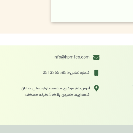
info@hpmfco.com
شماره تماس: 05133655855
آدرس دفتر مرکزی: مشهد، بلوار مصلی، خیابان
شهدای فاطمیون، پلاک 5، طبقه همکف