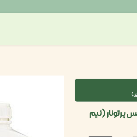
وفیکس پرتونار (نیم