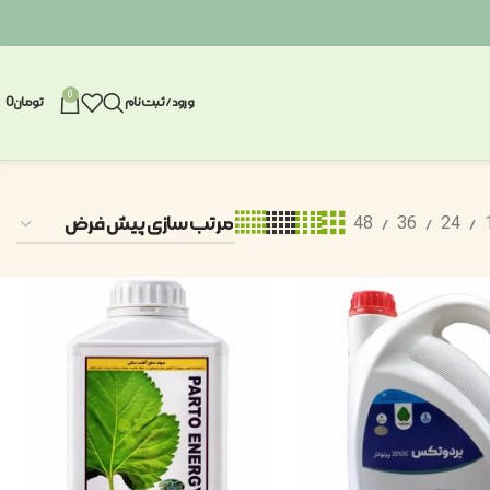
0
ورود / ثبت نام
تومان
0
48
36
24