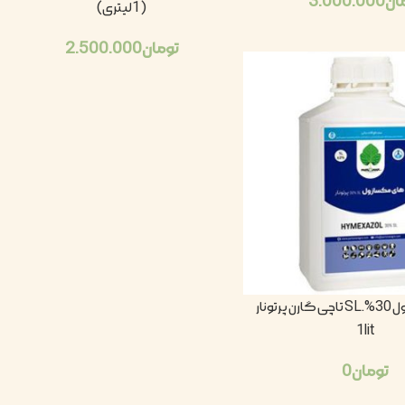
ان
3.000.000
(1لیتری)
تومان
2.500.000
های مکسازول 30%.SL تاچی گارن پرتونار
1lit
تومان
0