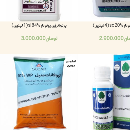
sc  لیتری)
پرتو انرژی پرتونار sl 84% (1 لیتری)
ان
2.900.000
تومان
3.000.000
اتمام مو
جودی