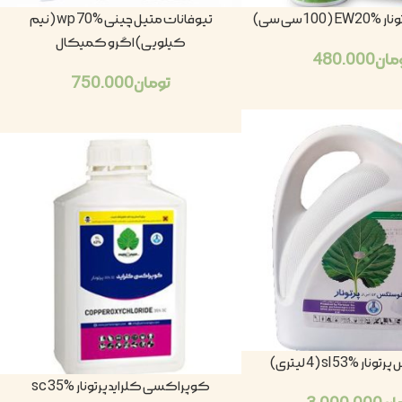
Eسی سی)
تیوفانات متیل چینی wp 70% (نیم
کیلویی) اگرو کمیکال
مان
480.000
تومان
750.000
sl 53%  لیتری)
کوپراکسی کلراید پرتونار sc 35%