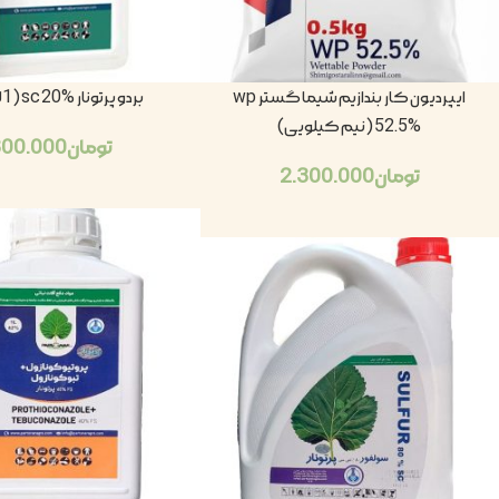
ایپردیون کار بندازیم شیما گستر wp
بردو پرتونار sc 20% (1لیتری)
52.5% (نیم کیلویی)
تومان
800.000
تومان
2.300.000