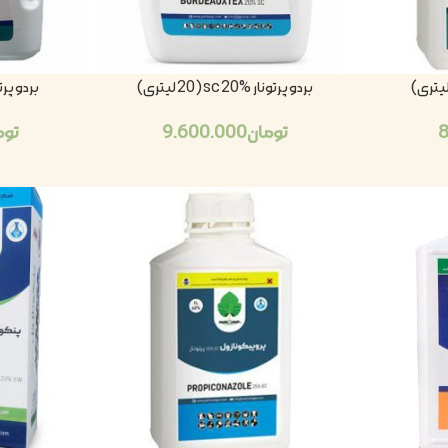
بردو پرتونار sc 20% (20 لیتری)
بردو پرتونار 20% (4
تومان
9.600.000
توم