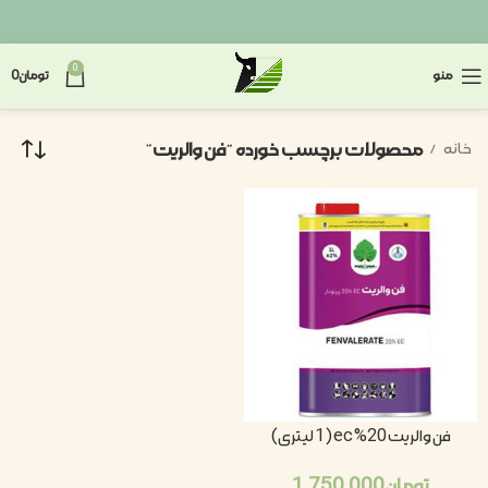
0
منو
تومان
0
محصولات برچسب خورده “فن والریت”
خانه
فن والریت 20% ec (1 لیتری)
تومان
1.750.000