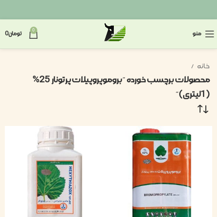
0
منو
تومان
0
خانه
محصولات برچسب خورده “بروموپروپیلات پرتونار 25%
(1لیتری)”