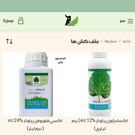
0
منو
تومان
0
علف کش ها
خانه
سم ها
اتمام موج
ودی
اکسادیازون پرتونار ec 12% (نیم
اکسی فلوروفن پرتونار ec 24%
لیتری)
(نیم لیتر)