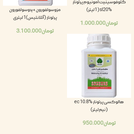
گلوفوسینیت آمونیوم پرتونار
sl20% (1لیتر)
مزوسولفورون +یدوسولفورون
پرتونار (آتلانتیس)1 لیتری
تومان
1.000.000
تومان
3.100.000
هالوکسی پرتونار ec 10.8%
(نیم لیتر)
تومان
950.000