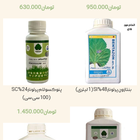
تومان
950.000
تومان
630.000
اتمام موج
ودی
بنتازون پرتونار48% Sl (1 لیتری)
پنوکسولام پرتونار24% SC
(100 سی سی)
تومان
1.450.000