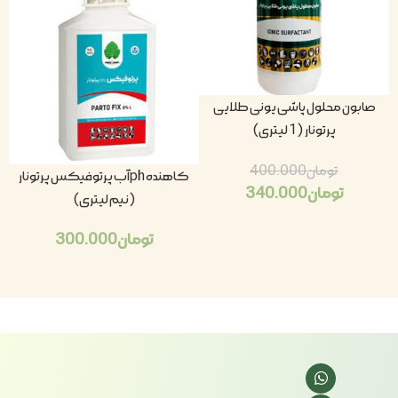
صابون محلول پاشی یونی طلایی
پرتونار (1 لیتری)
تومان
400.000
کاهنده phآب پرتوفیکس پرتونار
تومان
340.000
(نیم لیتری)
تومان
300.000