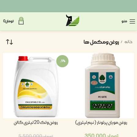
0
منو
تومان
0
روغن ومکمل ها
خانه
-9%
روغن مویان پرتونار (نیم لیتری)
روغن ولک 20 لیتری گالن
تومان
350.000
تومان
5.500.000