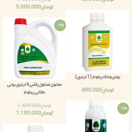
تومان
5.000.000
-15%
روغن ولک پرتونار (1 لیتری)
صابون محلول پاشی 4 لیتری یونی
تومان
480.000
طلانی پرتونار
تومان
1.400.000
-15%
تومان
1.190.000