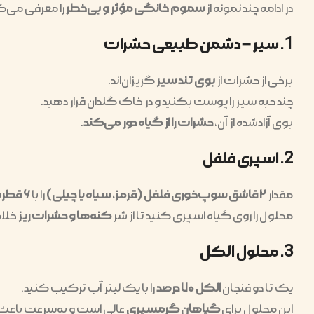
در ادامه چند نمونه از
سموم خانگی مؤثر و بی‌خطر
را معرفی می‌ک
1. سیر – دشمن طبیعی حشرات
برخی از حشرات از
بوی تند سیر
گریزان‌اند.
چند حبه سیر را پوست بکنید و در خاک گلدان قرار دهید.
بوی آزادشده از آن،
حشرات را از گیاه دور می‌کند
.
2. اسپری فلفل
مقدار
۲ قاشق سوپ‌خوری فلفل (قرمز، سیاه یا چیلی)
را با
۶ قطره مایع شوینده و ۳ لیتر آب
محلول را روی گیاه اسپری کنید تا از شر
کنه‌ها و حشرات ریز
خلا
3. محلول الکل
یک تا دو فنجان
الکل ۷۰ درصد
را با یک لیتر آب ترکیب کنید.
این محلول برای
گیاهان گرمسیری
عالی است و به‌سرعت باعث