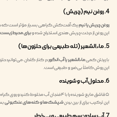
4. روغن نیم (چریش)
روغن چریش یا نیم
یک آفت‌کش گیاهی بسیار مؤثر است که حشرات 
این روغن از درخت چریش هندی استخراج شده و
برای محیط زیست 
5. ماءالشعیر (تله طبیعی برای حلزون‌ها)
با ریختن کمی
ماءالشعیر یا آب انگور
در کنار گلدان، می‌توانید حلز
این روش کاملاً بی‌ضرر و طبیعی است.
6. محلول آب و شوینده
۵ قاشق مایع شوینده را با ۴ فنجان آب مخلوط کنید و روی گیاه اسپری نمایید.
این ترکیب برای از بین بردن
شپشک‌ها و کنه‌های عنکبوتی
بسی
7. آب ساده؛ سم طبیعی و بی‌خطر