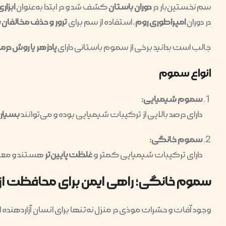
سم نخستین‌بار در
دوران باستان
کشف شد و در ابتدا به‌عنوان
ابزار
در دوران
امپراطوری روم
، استفاده از سم برای
ترور و حذف مخالفان
جالب است بدانید برخی از سموم باستانی دارای
پادزهر یا روش درم
انواع سموم
سموم شیمیایی:
دارای درصد بالایی از ترکیبات شیمیایی بوده و می‌توانند
بسیار
سموم خانگی:
دارای ترکیبات شیمیایی کمتر و
غلظت پایین‌تر
هستند و معمو
سموم خانگی؛ راهی ایمن برای محافظت از
وجود آفات و حشرات موذی در منزل نه‌تنها برای انسان آزاردهنده