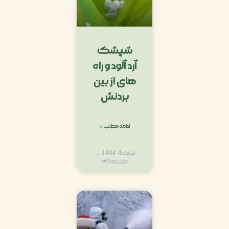
شپشک
آرد آلود و راه
های از بین
بردنش
ادامه مطلب »
اسفند 4, 1404
بدون دیدگاه