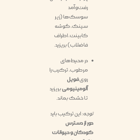
رفت‌وآمد
سوسک‌ها (زیر
سینک، گوشه
کابینت، اطراف
فاضلاب) بریزید.
در محیط‌های
مرطوب، ترکیب را
روی
فویل
آلومینیومی
بریزید
تا خشک بماند.
توجه:
این ترکیب باید
دور از دسترس
کودکان و حیوانات