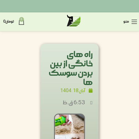
0
منو
تومان
0
راه های
خانگی از بین
بردن سوسک
ها
آبان 18, 1404
6:53 ق.ظ