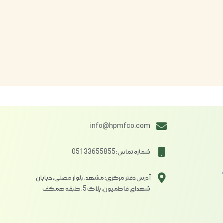
info@hpmfco.com
شماره تماس: 05133655855
آدرس دفتر مرکزی: مشهد، بلوار مصلی، خیابان
شهدای فاطمیون، پلاک 5، طبقه همکف