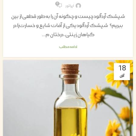
0
اپراتور
شپشک آردآلود چیست و چگونه آن را به‌طور قطعی از بین
ببریم؟ شپشک آردآلود یکی از آفات شایع و خسارت‌زا در
گیاهان زینتی، درختان م...
ادامه مطلب
18
آبان