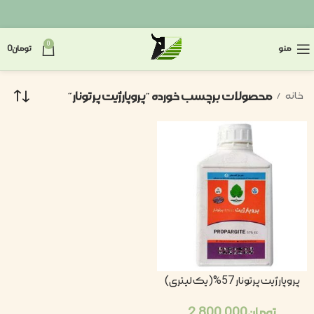
0
منو
تومان
0
محصولات برچسب خورده “پروپارژیت پرتونار”
خانه
پروپارژیت پرتونار 57%(یک لیتری)
تومان
2.800.000