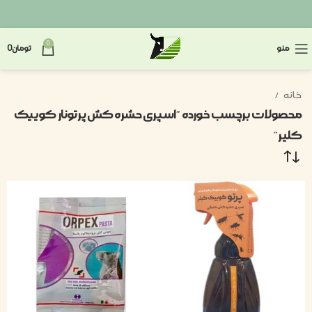
0
منو
تومان
0
خانه
محصولات برچسب خورده “اسپری حشره کش پرتونار کوییک
کلیر”